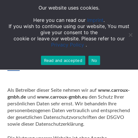
Our website uses cookies.
TOGGL
Here you can read our
Imprint
.
If you wish to continue using our website, You must
give your consent to the
cookie or leave our website. Please refer to our
Privacy Policy
.
Read and accepted
No
Privacy policy
Als Betreiber dieser Seite nehmen wir auf
www.carroux-
gmbh.de
und
www.carroux-gmbh.eu
den Schutz Ihrer
persönlichen Daten sehr ernst. Wir behandeln Ihre
personenbezogenen Daten vertraulich und entsprechend
der gesetzlichen Datenschutzvorschriften der DSGVO
sowie dieser Datenschutzerklärung.