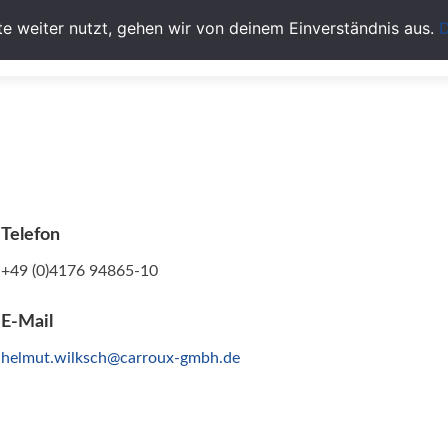
Skip
e weiter nutzt, gehen wir von deinem Einverständnis aus.
D
to
Unternehmen
Service
Team
L
content
Telefon
+49 (0)4176 94865-10
E-Mail
helmut.wilksch@carroux-gmbh.de